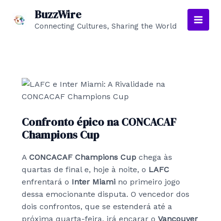
Skip
BuzzWire
to
Connecting Cultures, Sharing the World
Main
content
Men
Confronto épico na CONCACAF
Champions Cup
A
CONCACAF Champions Cup
chega às
quartas de final e, hoje à noite, o
LAFC
enfrentará o
Inter Miami
no primeiro jogo
dessa emocionante disputa. O vencedor dos
dois confrontos, que se estenderá até a
próxima quarta-feira, irá encarar o
Vancouver