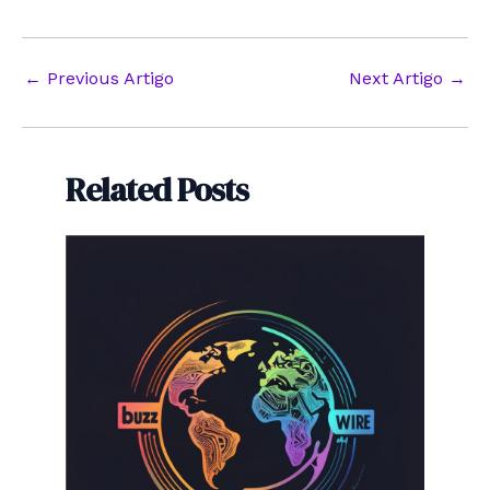
Post
←
Previous Artigo
Next Artigo
→
navigation
Related Posts