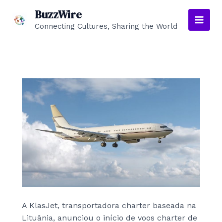
Skip
BuzzWire
to
Connecting Cultures, Sharing the World
Main
content
Men
A KlasJet, transportadora charter baseada na
Lituânia, anunciou o início de voos charter de