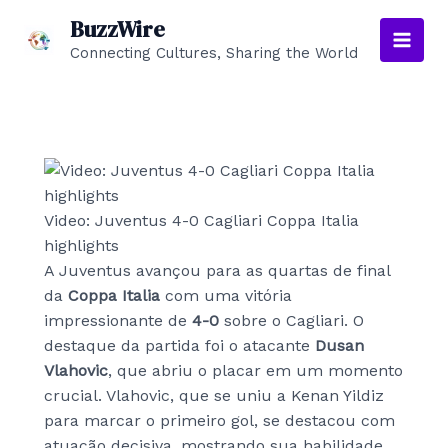
Skip
BuzzWire
to
Connecting Cultures, Sharing the World
Main
content
Men
Video: Juventus 4-0 Cagliari Coppa Italia
highlights
A Juventus avançou para as quartas de final
da
Coppa Italia
com uma vitória
impressionante de
4-0
sobre o Cagliari. O
destaque da partida foi o atacante
Dusan
Vlahovic
, que abriu o placar em um momento
crucial. Vlahovic, que se uniu a Kenan Yildiz
para marcar o primeiro gol, se destacou com
atuação decisiva, mostrando sua habilidade