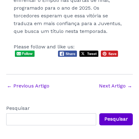
enfrentar o Empoli nas quartas de final,
programado para o ano de 2025. Os
torcedores esperam que essa vitória se
traduza em mais confiança para a Juventus,
que busca um título nesta temporada.
Please follow and like us:
Post
←
Previous Artigo
Next Artigo
→
navigation
Pesquisar
Pesquisar