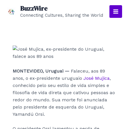
Skip
BuzzWire
to
Connecting Cultures, Sharing the World
Main
content
Men
MONTEVIDEO, Uruguai —
Faleceu, aos 89
anos, o ex-presidente uruguaio
José Mujica
,
conhecido pelo seu estilo de vida simples e
filosofia de vida direta que cativou pessoas ao
redor do mundo. Sua morte foi anunciada
pelo presidente de esquerda do Uruguai,
Yamandú Orsi.
O presidente Orsi lamentou a perda de