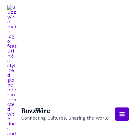
Skip
to
content
BuzzWire
Connecting Cultures, Sharing the World
Main
Men