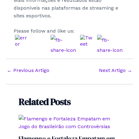
Mais informações e resultados estão
disponíveis nas plataformas de streaming e
sites esportivos.
Please follow and like us:
Post
←
Previous Artigo
Next Artigo
→
navigation
Related Posts
Flamengo e Fortaleza Empatam em