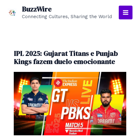
Skip
BuzzWire
to
Connecting Cultures, Sharing the World
Main
content
Men
IPL 2025: Gujarat Titans e Punjab
Kings fazem duelo emocionante