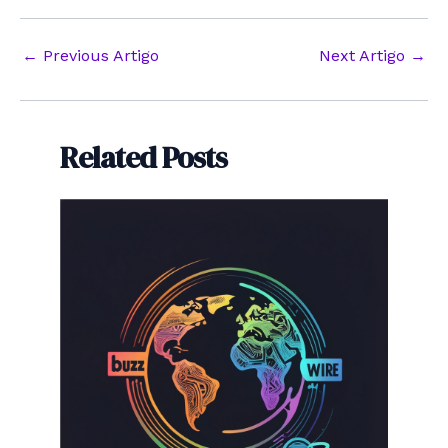
Post
←
Previous Artigo
Next Artigo
→
navigation
Related Posts