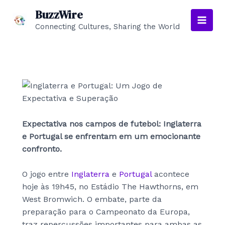
Skip
BuzzWire
to
Connecting Cultures, Sharing the World
Main
content
Men
Expectativa nos campos de futebol: Inglaterra
e Portugal se enfrentam em um emocionante
confronto.
O jogo entre
Inglaterra
e
Portugal
acontece
hoje às 19h45, no Estádio The Hawthorns, em
West Bromwich. O embate, parte da
preparação para o Campeonato da Europa,
traz repercussões importantes para ambas as