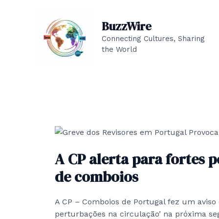
Skip
to
BuzzWire
content
Connecting Cultures, Sharing
the World
A CP alerta para fortes 
de comboios
A CP – Comboios de Portugal fez um aviso c
perturbações na circulação’ na próxima seg