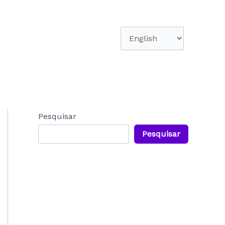
Escolha
um
idioma
Pesquisar
Pesquisar