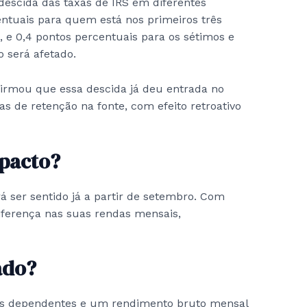
escida das taxas de IRS em diferentes
ntuais para quem está nos primeiros três
s, e 0,4 pontos percentuais para os sétimos e
o será afetado.
firmou que essa descida já deu entrada no
s de retenção na fonte, com efeito retroativo
pacto?
 ser sentido já a partir de setembro. Com
iferença nas suas rendas mensais,
ado?
is dependentes e um rendimento bruto mensal