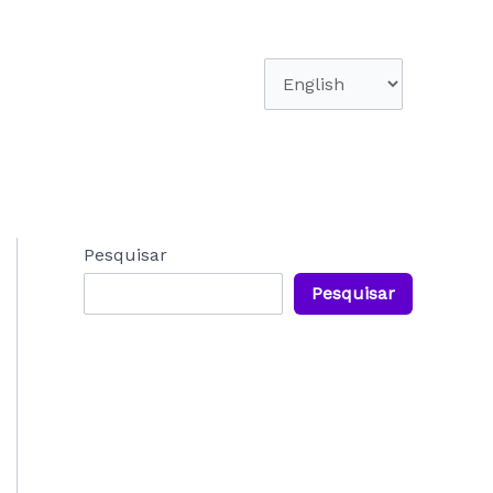
Escolha
um
idioma
Pesquisar
Pesquisar