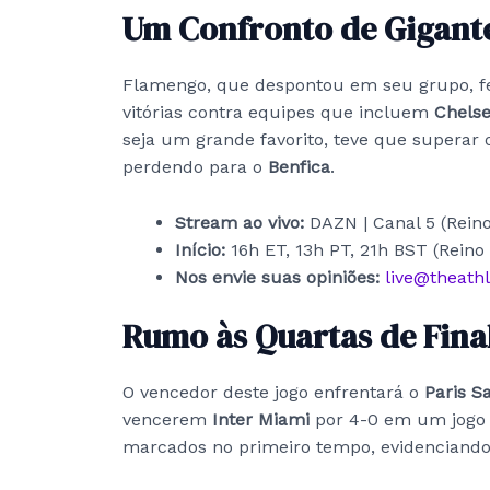
Um Confronto de Gigant
Flamengo, que despontou em seu grupo, 
vitórias contra equipes que incluem
Chels
seja um grande favorito, teve que superar 
perdendo para o
Benfica
.
Stream ao vivo:
DAZN | Canal 5 (Rein
Início:
16h ET, 13h PT, 21h BST (Reino
Nos envie suas opiniões:
live@theath
Rumo às Quartas de Fina
O vencedor deste jogo enfrentará o
Paris S
vencerem
Inter Miami
por 4-0 em um jogo a
marcados no primeiro tempo, evidenciando 