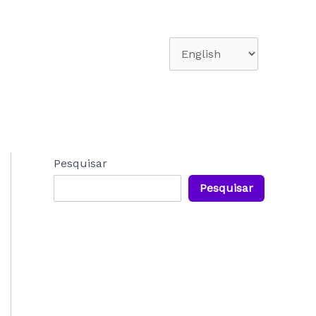
Escolha
um
idioma
Pesquisar
Pesquisar