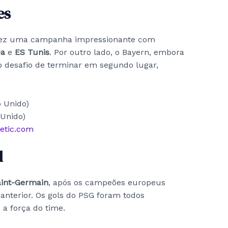
es
fez uma campanha impressionante com
ea
e
ES Tunis
. Por outro lado, o Bayern, embora
o desafio de terminar em segundo lugar,
o Unido)
 Unido)
letic.com
l
aint-Germain
, após os campeões europeus
nterior. Os gols do PSG foram todos
a força do time.