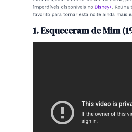
imperdíveis disponíveis no
Disney+
. Reúna 
favorito para tornar esta noite ainda mais e
1. Esqueceram de Mim (1