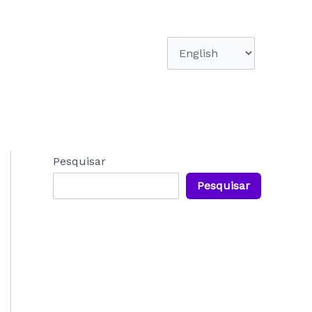
Escolha
um
idioma
Pesquisar
Pesquisar