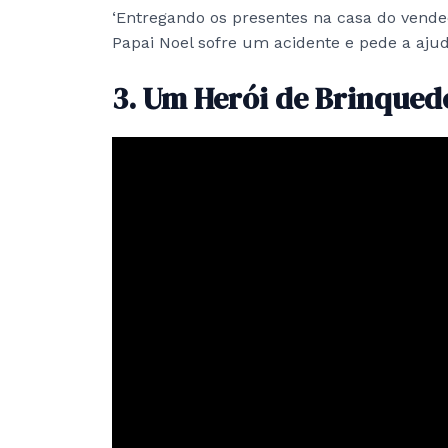
‘Entregando os presentes na casa do vended
Papai Noel sofre um acidente e pede a ajuda
3. Um Herói de Brinqued