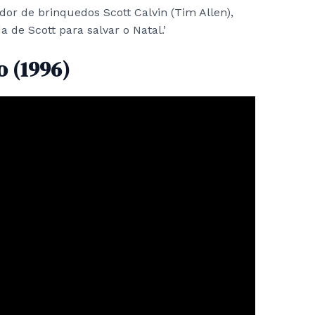
or de brinquedos Scott Calvin (Tim Allen),
 de Scott para salvar o Natal.’
o (1996)