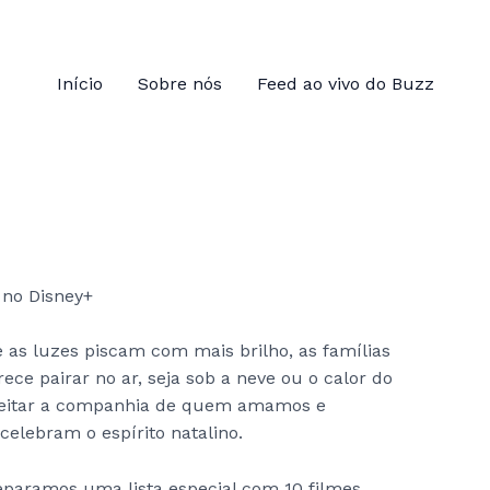
Início
Sobre nós
Feed ao vivo do Buzz
as luzes piscam com mais brilho, as famílias
ce pairar no ar, seja sob a neve ou o calor do
proveitar a companhia de quem amamos e
elebram o espírito natalino.
reparamos uma lista especial com 10 filmes