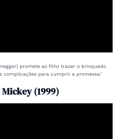
gger) promete ao filho trazer o brinquedo
as complicações para cumprir a promessa.’
 Mickey (1999)