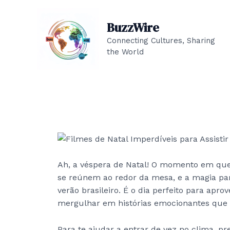
Skip
to
BuzzWire
content
Connecting Cultures, Sharing
the World
Ah, a véspera de Natal! O momento em que 
se reúnem ao redor da mesa, e a magia pare
verão brasileiro. É o dia perfeito para a
mergulhar em histórias emocionantes que c
Para te ajudar a entrar de vez no clima, p