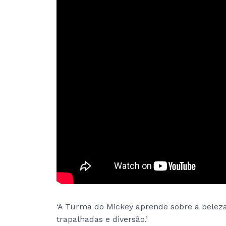
‘A Turma do Mickey aprende sobre a beleza
trapalhadas e diversão.’