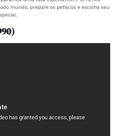
todo mundo, prepare os petiscos e escolha seu
special.
990)