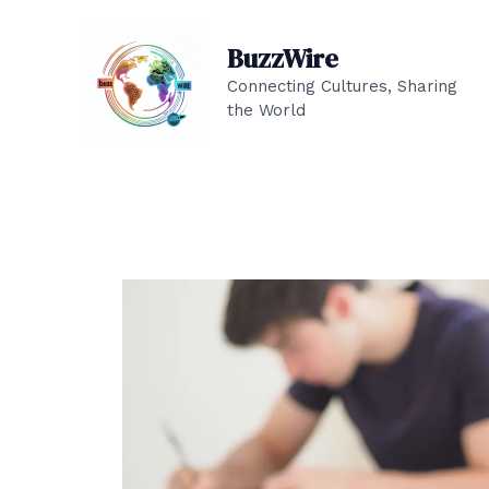
Skip
to
BuzzWire
content
Connecting Cultures, Sharing
the World