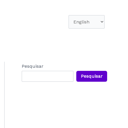
Escolha
um
idioma
Pesquisar
Pesquisar