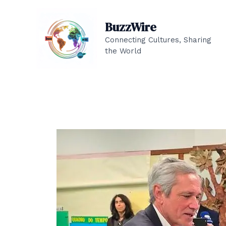
Skip
to
BuzzWire
content
Connecting Cultures, Sharing
the World