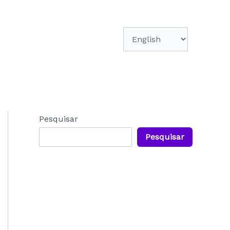
Escolha
um
idioma
Pesquisar
Pesquisar