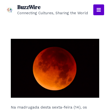
Skip
BuzzWire
to
Connecting Cultures, Sharing the World
Main
content
Men
Na madrugada desta sexta-feira (14), os