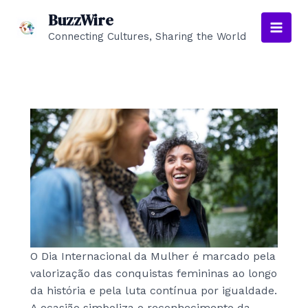
Skip
BuzzWire
to
Connecting Cultures, Sharing the World
Main
content
Men
O Dia Internacional da Mulher é marcado pela
valorização das conquistas femininas ao longo
da história e pela luta contínua por igualdade.
A ocasião simboliza o reconhecimento da