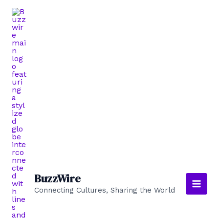
Skip
to
content
BuzzWire
Connecting Cultures, Sharing the World
Main
Men