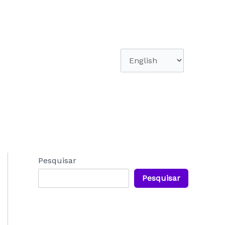
Escolha
um
idioma
Pesquisar
Pesquisar