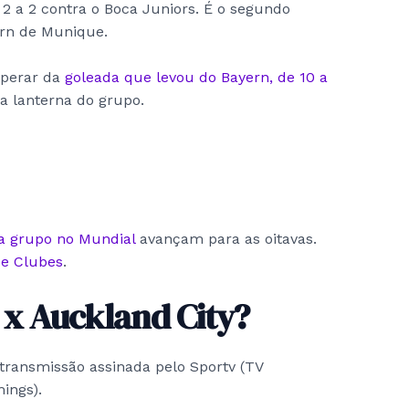
2 a 2 contra o Boca Juniors. É o segundo
ern de Munique.
uperar da
goleada que levou do Bayern, de 10 a
na lanterna do grupo.
da grupo no Mundial
avançam para as oitavas.
e Clubes
.
a x Auckland City?
transmissão assinada pelo Sportv (TV
ings).