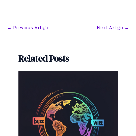
Post
←
Previous Artigo
Next Artigo
→
navigation
Related Posts