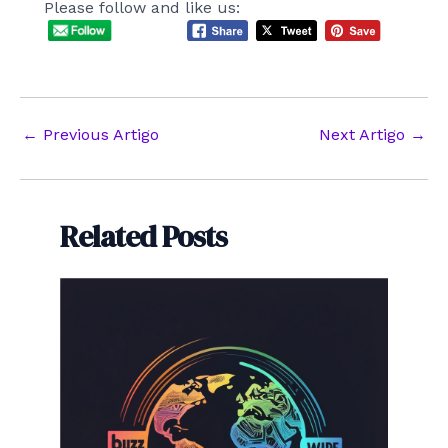
Please follow and like us:
Post
←
Previous Artigo
Next Artigo
→
navigation
Related Posts