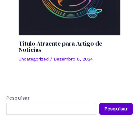
Título Atraente para Artigo de
Notícias
Uncategorized
/
Dezembro 8, 2024
Pesquisar
Pesquisar