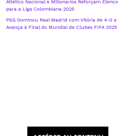
Atlético Nacional e Millonarios Reforçam Elenco
para a Liga Colombiana 2025
PSG Dominou Real Madrid com Vitória de 4-0 e
Avança à Final do Mundial de Clubes FIFA 2025