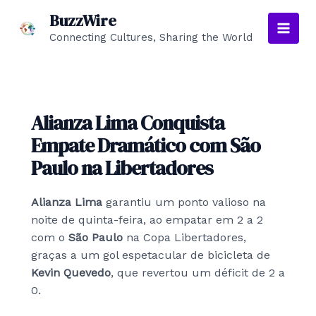
Skip
BuzzWire
to
Connecting Cultures, Sharing the World
Main
content
Men
Alianza Lima Conquista
Empate Dramático com São
Paulo na Libertadores
Alianza Lima
garantiu um ponto valioso na
noite de quinta-feira, ao empatar em 2 a 2
com o
São Paulo
na Copa Libertadores,
graças a um gol espetacular de bicicleta de
Kevin Quevedo
, que revertou um déficit de 2 a
0.