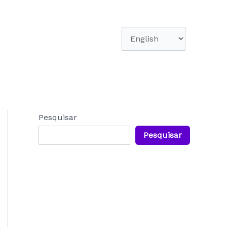
Escolha
um
idioma
Pesquisar
Pesquisar