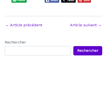
Navigation
←
Article précédent
Article suivant
→
des
articles
Rechercher
Rechercher