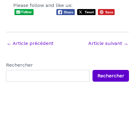
Please follow and like us:
Navigation
←
Article précédent
Article suivant
→
des
articles
Rechercher
Rechercher