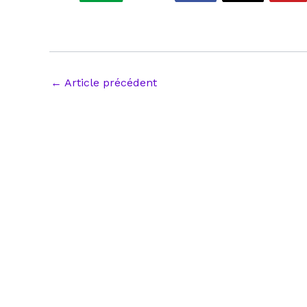
Navigation
←
Article précédent
des
articles