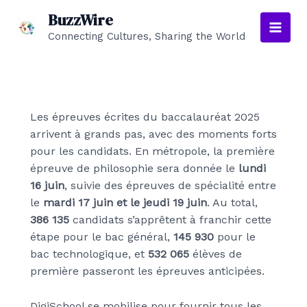
Aller
BuzzWire
au
Connecting Cultures, Sharing the World
Main
contenu
Men
Les épreuves écrites du baccalauréat 2025
arrivent à grands pas, avec des moments forts
pour les candidats. En métropole, la première
épreuve de philosophie sera donnée le
lundi
16 juin
, suivie des épreuves de spécialité entre
le
mardi 17 juin et le jeudi 19 juin
. Au total,
386 135
candidats s’apprêtent à franchir cette
étape pour le bac général,
145 930
pour le
bac technologique, et
532 065
élèves de
première passeront les épreuves anticipées.
DigiSchool se mobilise pour fournir tous les