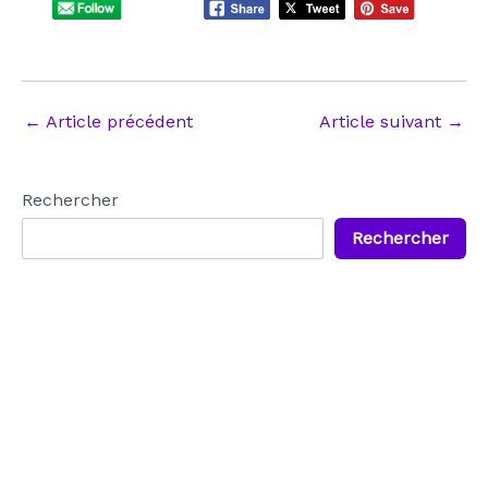
Navigation
←
Article précédent
Article suivant
→
des
articles
Rechercher
Rechercher