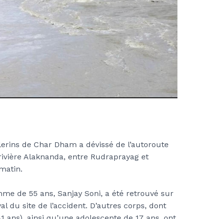
lerins de Char Dham a dévissé de l’autoroute
rivière Alaknanda, entre Rudraprayag et
matin.
me de 55 ans, Sanjay Soni, a été retrouvé sur
val du site de l’accident. D’autres corps, dont
41 ans), ainsi qu’une adolescente de 17 ans, ont