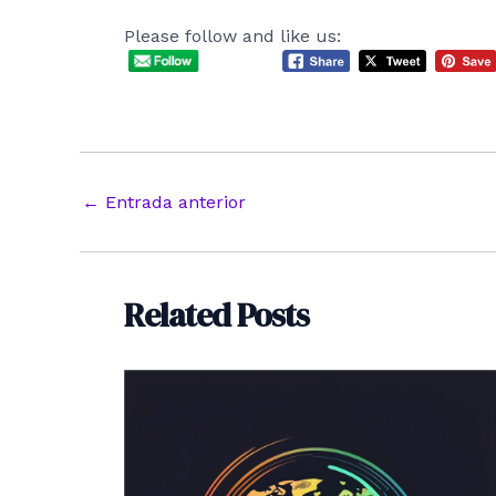
Please follow and like us:
Navegación
←
Entrada anterior
de
entradas
Related Posts