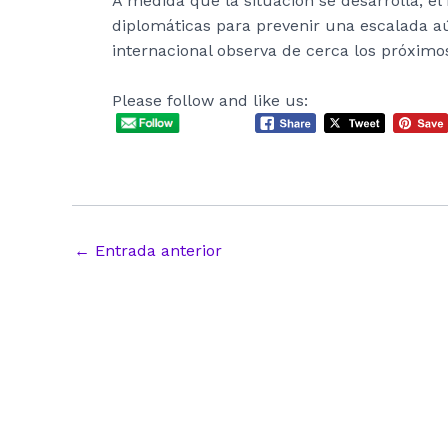
A medida que la situación se desarrolla, 
diplomáticas para prevenir una escalada a
internacional observa de cerca los próximo
Please follow and like us:
Navegación
←
Entrada anterior
de
entradas