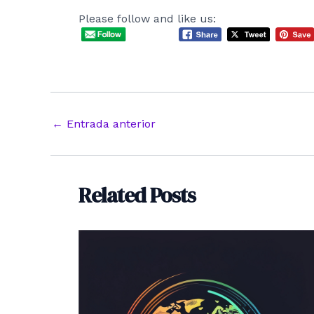
Please follow and like us:
Navegación
←
Entrada anterior
de
entradas
Related Posts