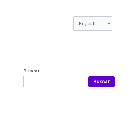
Elegir
un
idioma
Buscar
Buscar