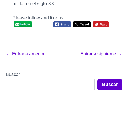
militar en el siglo XXI.
Please follow and like us:
Navegación
←
Entrada anterior
Entrada siguiente
→
de
entradas
Buscar
Buscar