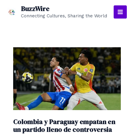
Ir
BuzzWire
al
Connecting Cultures, Sharing the World
Main
contenido
Men
Colombia y Paraguay empatan en
un partido lleno de controversia