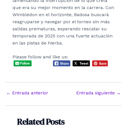
lamentando la interrupción de lo que creía
que era su mejor momento en la carrera. Con
Wimbledon en el horizonte, Badosa buscará
reagruparse y navegar por el torneo sin más
salidas prematuras, esperando rescatar su
temporada de 2025 con una fuerte actuación
en las pistas de hierba.
Please follow and like us:
Navegación
←
Entrada anterior
Entrada siguiente
→
de
entradas
Related Posts