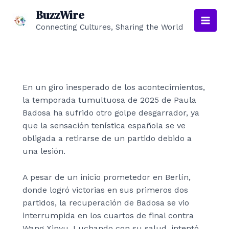
Ir
BuzzWire
al
Connecting Cultures, Sharing the World
Main
contenido
Men
En un giro inesperado de los acontecimientos,
la temporada tumultuosa de 2025 de Paula
Badosa ha sufrido otro golpe desgarrador, ya
que la sensación tenística española se ve
obligada a retirarse de un partido debido a
una lesión.
A pesar de un inicio prometedor en Berlín,
donde logró victorias en sus primeros dos
partidos, la recuperación de Badosa se vio
interrumpida en los cuartos de final contra
Wang Xinyu. Luchando con su salud, intentó