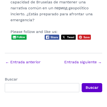
capacidad de Bruselas de mantener una
narrativa común en un период geopolítico
incierto. ¿Estás preparado para afrontar una
emergencia?
Please follow and like us:
Navegación
←
Entrada anterior
Entrada siguiente
→
de
entradas
Buscar
Buscar