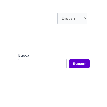
Elegir
un
idioma
Buscar
Buscar