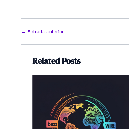
Navegación
←
Entrada anterior
de
entradas
Related Posts