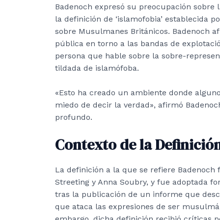
Badenoch expresó su preocupación sobre la
la definición de ‘islamofobia’ establecida 
sobre Musulmanes Británicos. Badenoch afir
pública en torno a las bandas de explotaci
persona que hable sobre la sobre-represe
tildada de islamófoba.
«Esto ha creado un ambiente donde alguno
miedo de decir la verdad», afirmó Badenoc
profundo.
Contexto de la Definició
La definición a la que se refiere Badenoch
Streeting y Anna Soubry, y fue adoptada fo
tras la publicación de un informe que desc
que ataca las expresiones de ser musulmán
embargo, dicha definición recibió críticas 