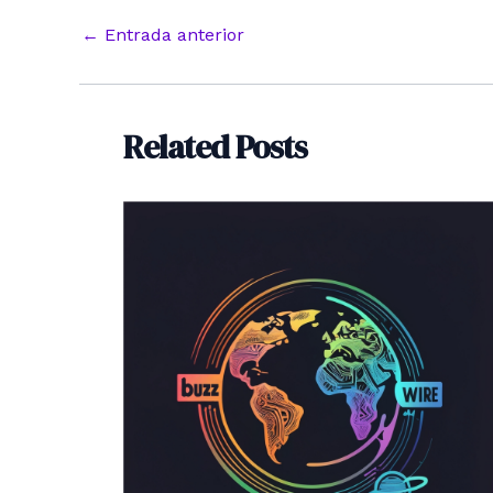
Navegación
←
Entrada anterior
de
entradas
Related Posts