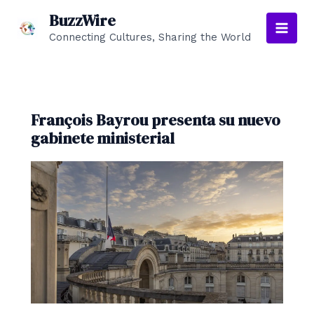
Ir
BuzzWire
al
Connecting Cultures, Sharing the World
Main
contenido
Men
François Bayrou presenta su nuevo
gabinete ministerial