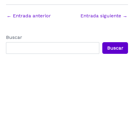
Navegación
←
Entrada anterior
Entrada siguiente
→
de
entradas
Buscar
Buscar