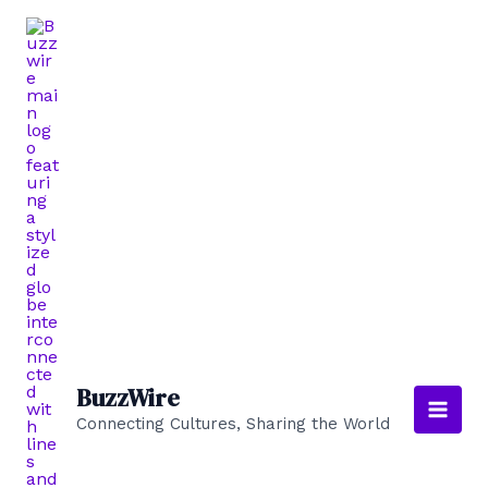
Ir
al
contenido
BuzzWire
Connecting Cultures, Sharing the World
Main
Men