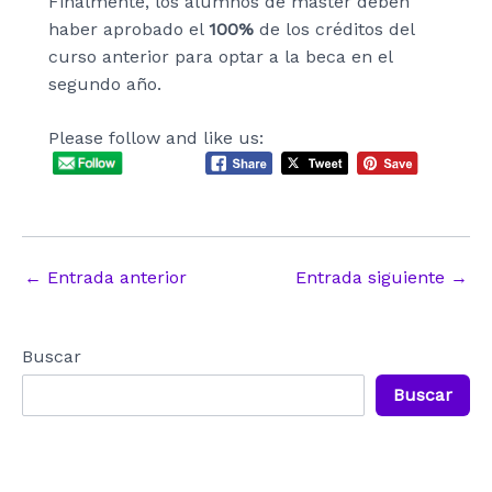
Finalmente, los alumnos de máster deben
haber aprobado el
100%
de los créditos del
curso anterior para optar a la beca en el
segundo año.
Please follow and like us:
Navegación
←
Entrada anterior
Entrada siguiente
→
de
entradas
Buscar
Buscar