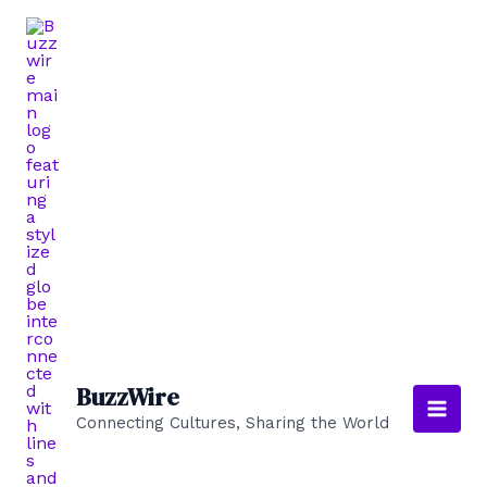
Ir
al
contenido
BuzzWire
Connecting Cultures, Sharing the World
Main
Men