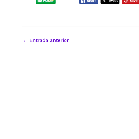
Navegación
←
Entrada anterior
de
entradas