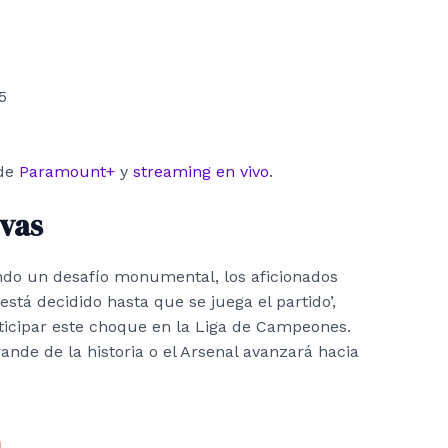
5
 de
Paramount+
y
streaming en vivo
.
ivas
ando un desafío monumental, los aficionados
tá decidido hasta que se juega el partido’,
ticipar este choque en la Liga de Campeones.
nde de la historia o el Arsenal avanzará hacia