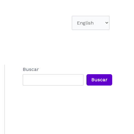
Elegir
un
idioma
Buscar
Buscar